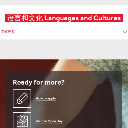
语言和文化 Languages and Cultures
了解更多
Ready for more?
How to apply
Visit an Open Day